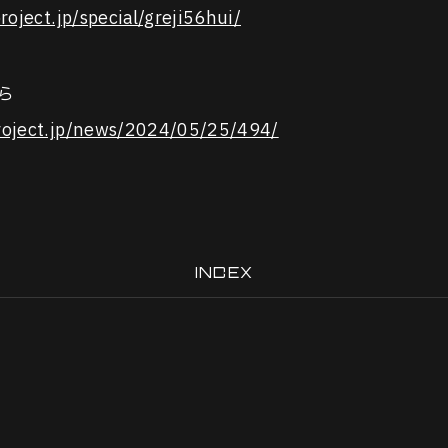
roject.jp/special/greji56hui/
ら
project.jp/news/2024/05/25/494/
INDEX